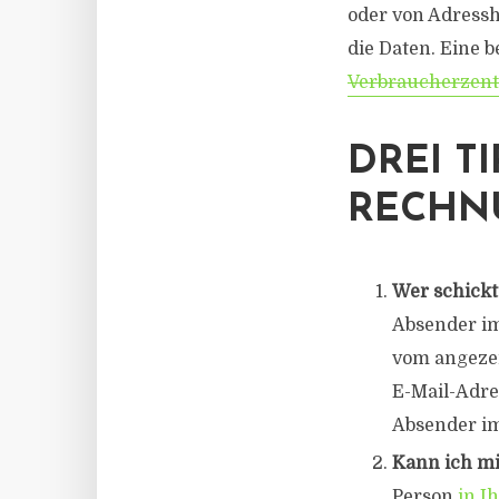
oder von Adress
die Daten. Eine b
Verbraucherzen
DREI T
RECHN
Wer schickt
Absender im 
vom angezei
E-Mail-Adre
Absender i
Kann ich mi
Person
in I