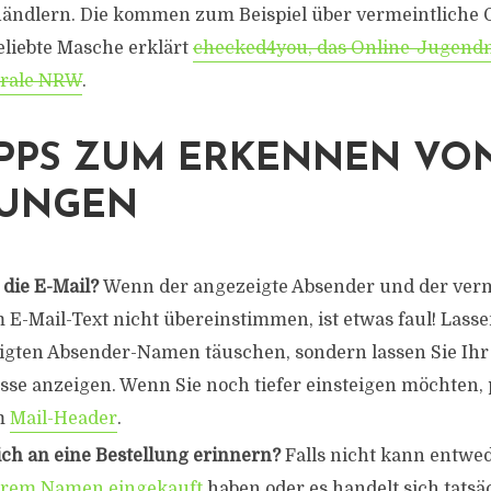
händlern. Die kommen zum Beispiel über vermeintliche 
eliebte Masche erklärt
checked4you, das Online-Jugend
trale NRW
.
IPPS ZUM ERKENNEN VON
UNGEN
 die E-Mail?
Wenn der angezeigte Absender und der verm
E-Mail-Text nicht übereinstimmen, ist etwas faul! Lassen
gten Absender-Namen täuschen, sondern lassen Sie Ih
sse anzeigen. Wenn Sie noch tiefer einsteigen möchten, 
m
Mail-Header
.
ch an eine Bestellung erinnern?
Falls nicht kann entwe
hrem Namen eingekauft
haben oder es handelt sich tatsä