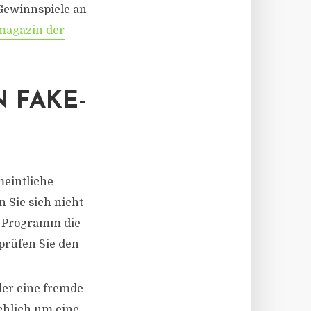
Gewinnspiele an
magazin der
 FAKE-
eintliche
 Sie sich nicht
r Programm die
prüfen Sie den
der eine fremde
chlich um eine