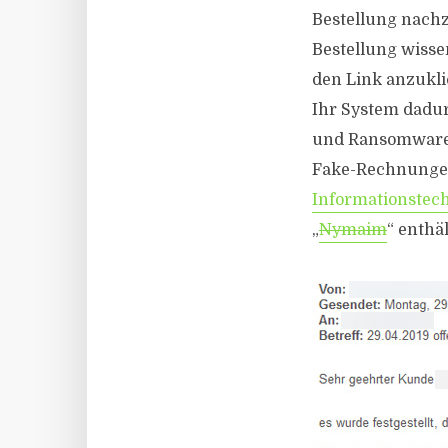
Bestellung nachz
Bestellung wisse
den Link anzukli
Ihr System dadu
und Ransomware o
Fake-Rechnunge
Informationstec
„
Nymaim
“ enthäl