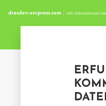
dresden-unipress.com
Alle Informationen ru
ERF
KOMM
DATE