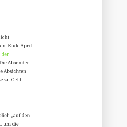
nicht
en. Ende April
 der
. Die Absender
ie Absichten
se zu Geld
blich „auf den
, um die