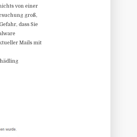
nichts von einer
ersuchung groß,
Gefahr, dass Sie
alware
tueller Mails mit
chädling