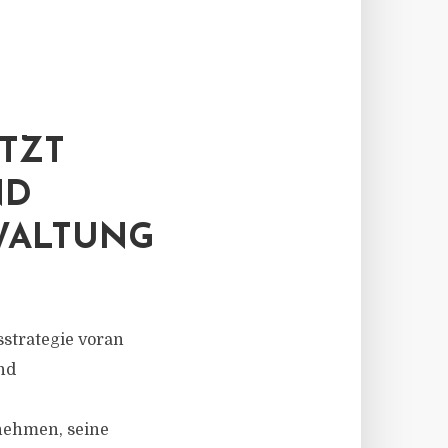
TZT
ND
WALTUNG
strategie voran
nd
nehmen, seine