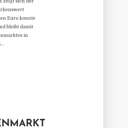
 zeigt sich der
erkenswert
den Euro konnte
d bleibt damit
enmarktes in
..
ENMARKT