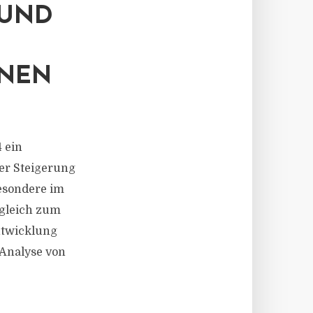
 UND
ONEN
 ein
er Steigerung
esondere im
rgleich zum
ntwicklung
 Analyse von