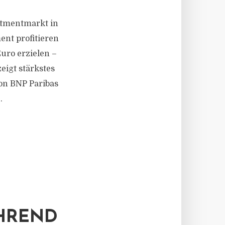
stmentmarkt in
nt profitieren
uro erzielen –
eigt stärkstes
on BNP Paribas
.
ÜHREND