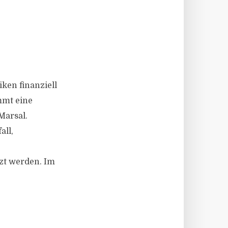
ken finanziell
mmt eine
Marsal.
all,
zt werden. Im