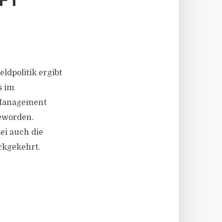
FT
ldpolitik ergibt
s im
 Management
geworden.
ei auch die
ckgekehrt.