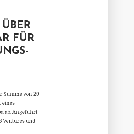
 ÜBER
AR FÜR
UNGS-
ner Summe von 29
g eines
pa ab. Angeführt
g3 Ventures und