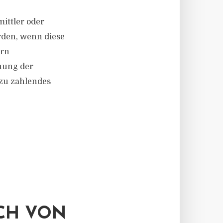
ittler oder
rden, wenn diese
ern
nung der
 zu zahlendes
ICH VON