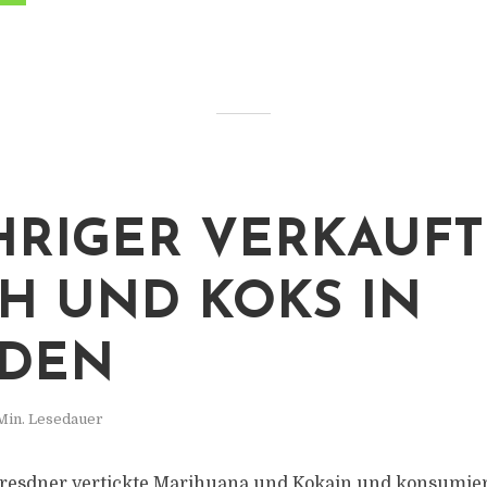
ÄHRIGER VERKAUF
H UND KOKS IN
SDEN
Min. Lesedauer
Dresdner vertickte Marihuana und Kokain und konsumiert