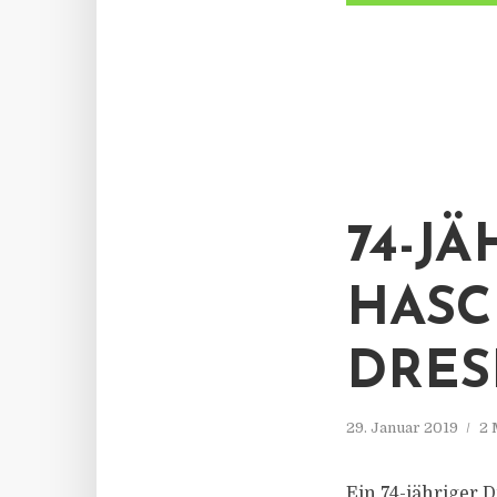
74-J
HASC
DRE
29. Januar 2019
2 
Ein 74-jähriger 