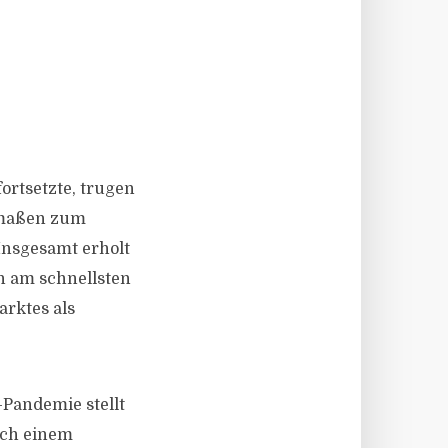
ortsetzte, trugen
ermaßen zum
 Insgesamt erholt
h am schnellsten
rktes als
-Pandemie stellt
ach einem