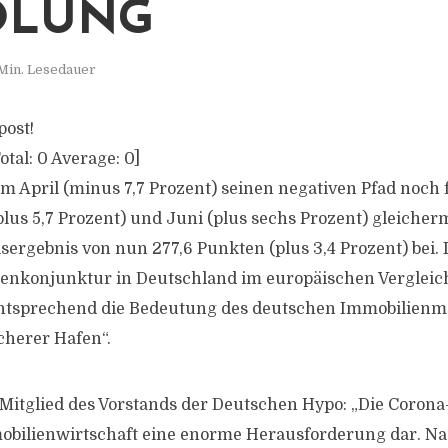
OLUNG
Min. Lesedauer
post!
otal:
0
Average:
0
]
m April (minus 7,7 Prozent) seinen negativen Pfad noch f
plus 5,7 Prozent) und Juni (plus sechs Prozent) gleich
lsergebnis von nun 277,6 Punkten (plus 3,4 Prozent) bei.
ienkonjunktur in Deutschland im europäischen Vergleic
ntsprechend die Bedeutung des deutschen Immobilienma
cherer Hafen“.
Mitglied des Vorstands der Deutschen Hypo: „Die Corona
mobilienwirtschaft eine enorme Herausforderung dar. N