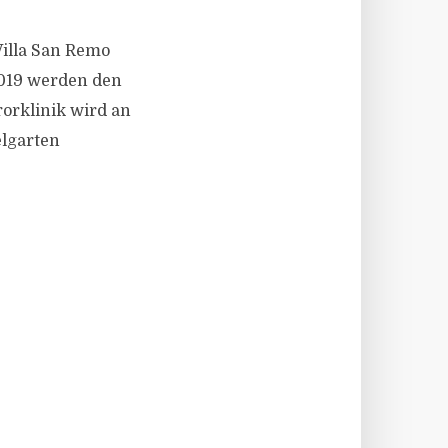
Villa San Remo
019 werden den
orklinik wird an
elgarten