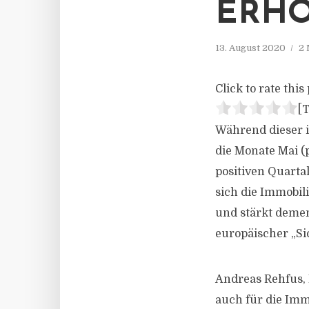
ERH
13. August 2020
2 
Click to rate this 
[T
Während dieser i
die Monate Mai (
positiven Quarta
sich die Immobil
und stärkt deme
europäischer „Si
Andreas Rehfus, 
auch für die Im