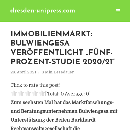
dresden-unipress.com
IMMOBILIENMARKT:
BULWIENGESA
VERÖFFENTLICHT „FÜNF-
PROZENT-STUDIE 2020/21“
28. April 2021
3 Min. Lesedauer
Click to rate this post!
[Total:
0
Average:
0
]
Zum sechsten Mal hat das Marktforschungs-
und Beratungsunternehmen Bulwiengesa mit
Unterstützung der Beiten Burkhardt
Rechtsanwaltsgesellschaft die