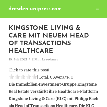
dresden-unipress.com
KINGSTONE LIVING &
CARE MIT NEUEM HEAD
OF TRANSACTIONS
HEALTHCARE
15. Juli 2021
2 Min. Lesedauer
Click to rate this post!
[Total:
0
Average:
0
]
Die Immobilien-Investment-Gruppe Kingstone
Real Estate verstärkt ihre Healthcare-Plattform
Kingstone Living & Care (KLC) mit Philipp Bach
als Head of Transactions Healthcare. Die KLC