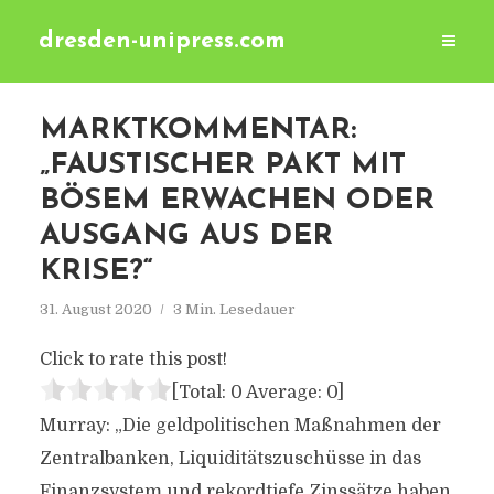
dresden-unipress.com
MARKTKOMMENTAR:
„FAUSTISCHER PAKT MIT
BÖSEM ERWACHEN ODER
AUSGANG AUS DER
KRISE?“
31. August 2020
3 Min. Lesedauer
Click to rate this post!
[Total:
0
Average:
0
]
Murray: „Die geldpolitischen Maßnahmen der
Zentralbanken, Liquiditätszuschüsse in das
Finanzsystem und rekordtiefe Zinssätze haben