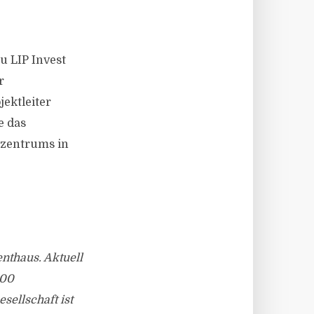
 LIP Invest
r
jektleiter
e das
zentrums in
enthaus. Aktuell
000
sellschaft ist