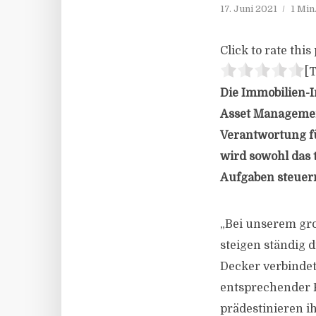
17. Juni 2021
1 Min
Click to rate this 
[T
Die Immobilien-I
Asset Management
Verantwortung fü
wird sowohl das
Aufgaben steuer
„Bei unserem gro
steigen ständig 
Decker verbinde
entsprechender 
prädestinieren i