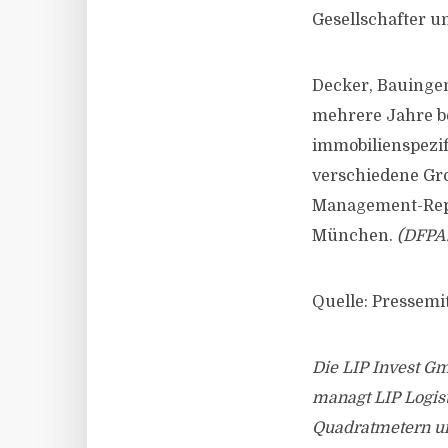
Gesellschafter u
Decker, Bauinge
mehrere Jahre bei
immobilienspezif
verschiedene Gr
Management-Repo
München.
(DFPA/
Quelle: Pressemit
Die LIP Invest Gm
managt LIP Logis
Quadratmetern und