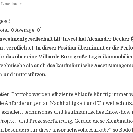
. Lesedauer
post!
otal:
0
Average:
0
]
nvestmentgesellschaft LIP Invest hat Alexander Decker (3
 verpflichtet. In dieser Position übernimmt er die Per
r das über eine Milliarde Euro große Logistikimmobilien
 technische als auch das kaufmännische Asset Manageme
n und unterstützen.
ßen Portfolio werden effiziente Abläufe künftig immer 
die Anforderungen an Nachhaltigkeit und Umweltschutz
t exzellent technisches und kaufmännisches Know-how 
Projekt- und Prozesserfahrung. Gerade diese Kombinati
hn besonders für diese anspruchsvolle Aufgabe“, so Bodo 