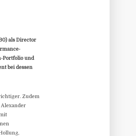
0) als Director
formance-
-Portfolio und
nt bei dessen
wichtiger. Zudem
. Alexander
mit
onen
Hollung,