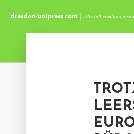
dresden-unipress.com
Alle Informationen ru
TROT
LEER
EURO