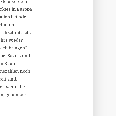
nkte über dem
arktes in Europa
ation befinden
rhin im
rchschnittlich.
ehrs wieder
ich bringen“,
bei Savills und
hen Raum
onszahlen noch
eit sind,
uch wenn die
en, gehen wir