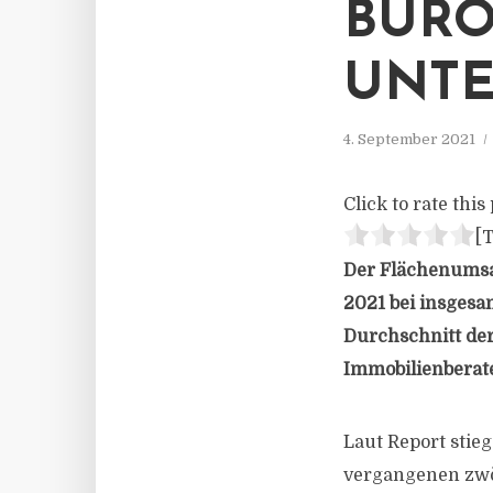
BÜRO
UNTE
4. September 2021
Click to rate this 
[T
Der Flächenumsa
2021 bei insgesa
Durchschnitt der
Immobilienberate
Laut Report stie
vergangenen zwöl