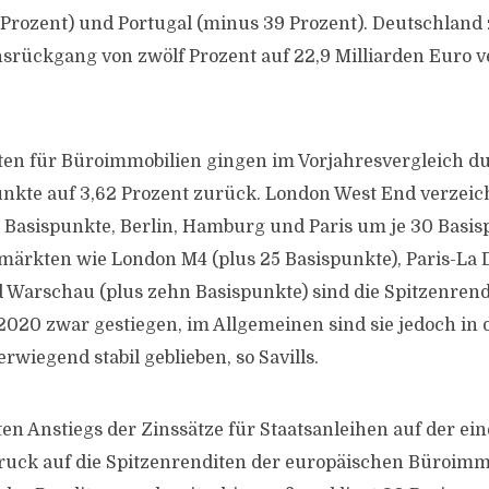
1 Prozent) und Portugal (minus 39 Prozent). Deutschland 
nsrückgang von zwölf Prozent auf 22,9 Milliarden Euro 
ten für Büroimmobilien gingen im Vorjahresvergleich du
nkte auf 3,62 Prozent zurück. London West End verzeic
asispunkte, Berlin, Hamburg und Paris um je 30 Basisp
lmärkten wie London M4 (plus 25 Basispunkte), Paris-La 
 Warschau (plus zehn Basispunkte) sind die Spitzenrend
2020 zwar gestiegen, im Allgemeinen sind sie jedoch in
wiegend stabil geblieben, so Savills.
ten Anstiegs der Zinssätze für Staatsanleihen auf der ei
ck auf die Spitzenrenditen der europäischen Büroimmo