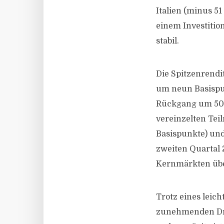
Italien (minus 5
einem Investitio
stabil.
Die Spitzenrendi
um neun Basispu
Rückgang um 50 B
vereinzelten Tei
Basispunkte) und
zweiten Quartal 
Kernmärkten über
Trotz eines leich
zunehmenden Dru