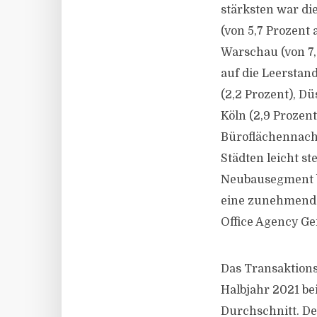
stärksten war di
(von 5,7 Prozent 
Warschau (von 7,
auf die Leerstan
(2,2 Prozent), Dü
Köln (2,9 Prozen
Büroflächennachf
Städten leicht st
Neubausegment be
eine zunehmende 
Office Agency G
Das Transaktion
Halbjahr 2021 be
Durchschnitt. De