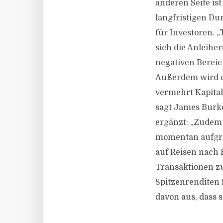
anderen Seite is
langfristigen Dur
für Investoren. 
sich die Anleihe
negativen Bereic
Außerdem wird d
vermehrt Kapital
sagt James Burke
ergänzt: „Zudem 
momentan aufgru
auf Reisen nach E
Transaktionen zu
Spitzenrenditen 
davon aus, dass s