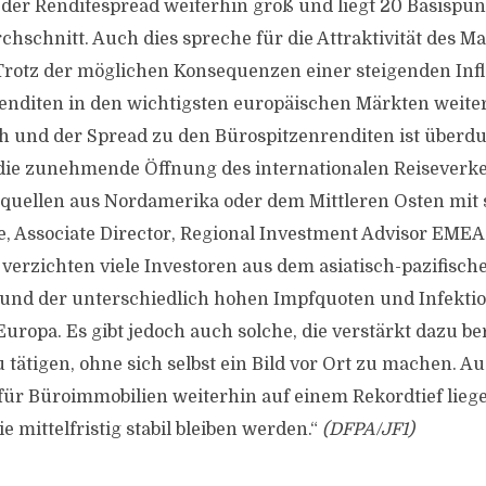
t der Renditespread weiterhin groß und liegt 20 Basispu
chschnitt. Auch dies spreche für die Attraktivität des M
„Trotz der möglichen Konsequenzen einer steigenden Infl
renditen in den wichtigsten europäischen Märkten weite
h und der Spread zu den Bürospitzenrenditen ist überdu
ie zunehmende Öffnung des internationalen Reiseverk
quellen aus Nordamerika oder dem Mittleren Osten mit s
, Associate Director, Regional Investment Advisor EMEA 
verzichten viele Investoren aus dem asiatisch-pazifisc
nd der unterschiedlich hohen Impfquoten und Infekti
uropa. Es gibt jedoch auch solche, die verstärkt dazu ber
 tätigen, ohne sich selbst ein Bild vor Ort zu machen. A
für Büroimmobilien weiterhin auf einem Rekordtief lieg
ie mittelfristig stabil bleiben werden.“
(DFPA/JF1)