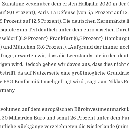
e Zunahme gegenüber dem ersten Halbjahr 2020 in der C
auf 9,0 Prozent), Paris-La Défense (von 5,7 Prozent auf 1
9 Prozent auf 12,5 Prozent). Die deutschen Kernmärkte l
dsquote zum Teil deutlich unter dem europäischen Durch
sseldorf (6,9 Prozent), Frankfurt (6,5 Prozent), Hamburg (
t) und München (3,6 Prozent). „Aufgrund der immer noc
rage, erwarten wir, dass die Leerstandsrate in den deu
eigen wird. Jedoch gehen wir davon aus, dass dies nicht 
trifft, da auf Nutzerseite eine größtmögliche Grundrissf
ESG-Konformität nachgefragt wird“, sagt Jan-Niklas Ro
ermany.
svolumen auf dem europäischen Büroinvestmentmarkt l
i 30 Milliarden Euro und somit 26 Prozent unter dem Fü
utliche Rückgänge verzeichneten die Niederlande (minu