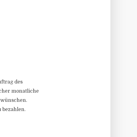
uftrag des
ucher monatliche
o wünschen.
u bezahlen.