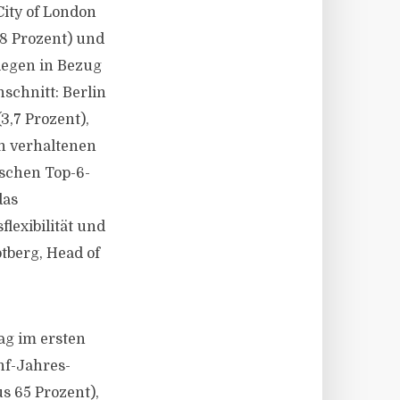
ity of London
2,8 Prozent) und
iegen in Bezug
schnitt: Berlin
3,7 Prozent),
h verhaltenen
tschen Top-6-
das
lexibilität und
tberg, Head of
ag im ersten
nf-Jahres-
s 65 Prozent),