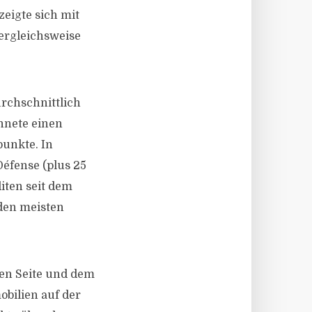
zeigte sich mit
vergleichsweise
rchschnittlich
hnete einen
unkte. In
Défense (plus 25
iten seit dem
 den meisten
nen Seite und dem
bilien auf der