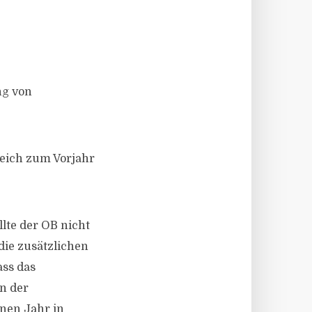
ng von
eich zum Vorjahr
lte der OB nicht
 die zusätzlichen
ass das
in der
nen Jahr in