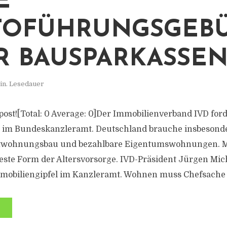
E
TOFÜHRUNGSGEB
R BAUSPARKASSE
in. Lesedauer
s post![Total: 0 Average: 0]Der Immobilienverband IVD for
l im Bundeskanzleramt. Deutschland brauche insbeson
twohnungsbau und bezahlbare Eigentumswohnungen. Mi
este Form der Altersvorsorge. IVD-Präsident Jürgen Mic
mmobiliengipfel im Kanzleramt. Wohnen muss Chefsache 