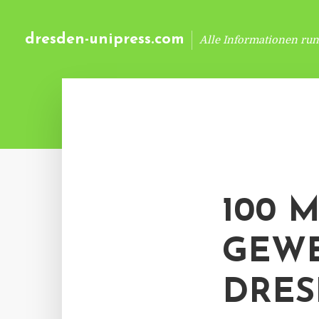
dresden-unipress.com
Alle Informationen ru
100 
GEWE
DRE