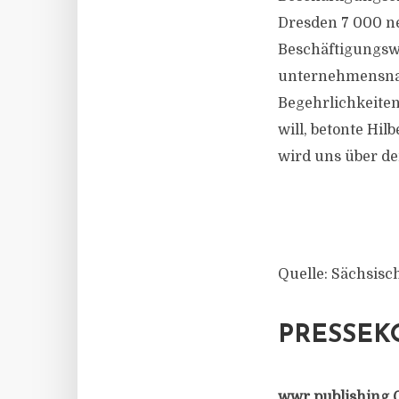
Dresden 7 000 ne
Beschäftigungswa
unternehmensnahe
Begehrlichkeiten
will, betonte Hil
wird uns über d
Quelle: Sächsisc
PRESSEK
wwr publishing 