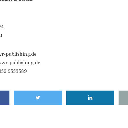
74
u
r-publishing.de
wwr-publishing.de
6152 9553589