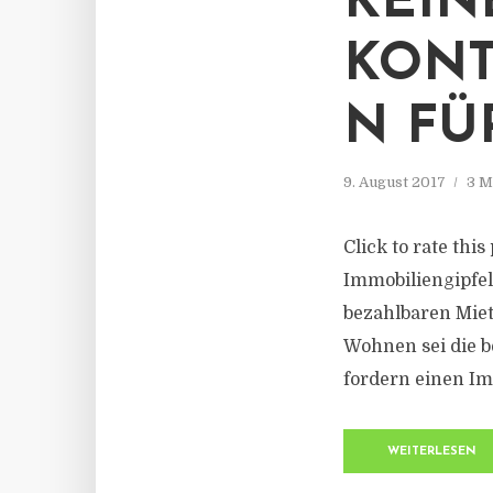
KEIN
KON
N FÜ
9. August 2017
3 M
Click to rate thi
Immobiliengipfe
bezahlbaren Mie
Wohnen sei die b
fordern einen I
WEITERLESEN