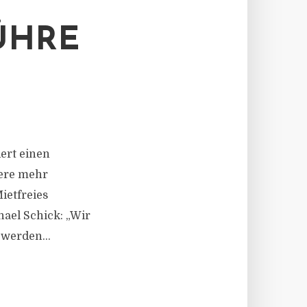
ÜHRE
N
dert einen
dere mehr
etfreies
hael Schick: „Wir
werden...