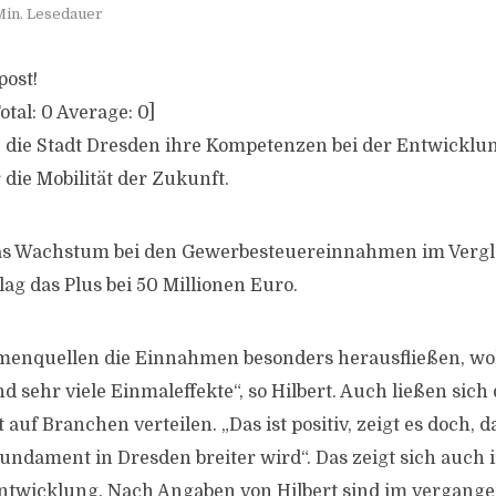
Min. Lesedauer
post!
otal:
0
Average:
0
]
e die Stadt Dresden ihre Kompetenzen bei der Entwicklu
die Mobilität der Zukunft.
das Wachstum bei den Gewerbesteuereinnahmen im Vergl
lag das Plus bei 50 Millionen Euro.
enquellen die Einnahmen besonders herausfließen, wol
nd sehr viele Einmaleffekte“, so Hilbert. Auch ließen sich
uf Branchen verteilen. „Das ist positiv, zeigt es doch, d
Fundament in Dresden breiter wird“. Das zeigt sich auch 
ntwicklung. Nach Angaben von Hilbert sind im vergange