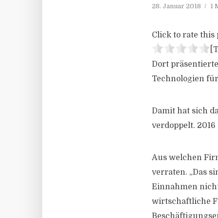
28. Januar 2018
1 
Click to rate this 
[T
Dort präsentiert
Technologien für 
Damit hat sich 
verdoppelt. 2016 
Aus welchen Firm
verraten. „Das si
Einnahmen nicht a
wirtschaftliche 
Beschäftigungse