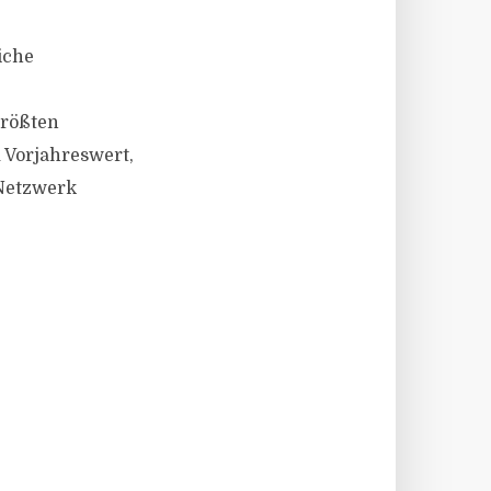
iche
größten
 Vorjahreswert,
 Netzwerk