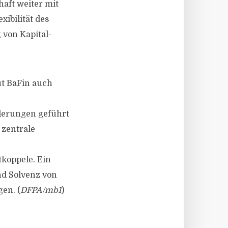
haft weiter mit
ibilität des
von Kapital-
ut BaFin auch
rderungen geführt
 zentrale
koppele. Ein
nd Solvenz von
en. (
DFPA/mb1
)