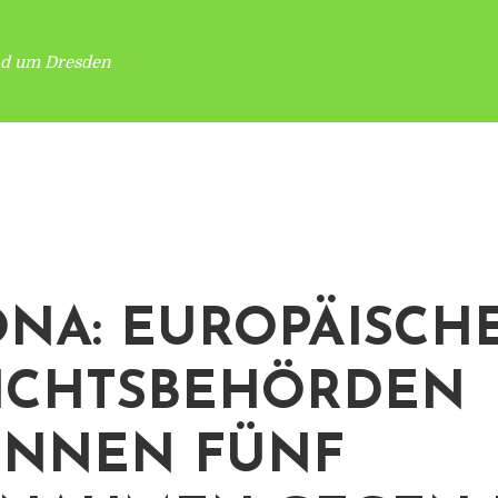
nd um Dresden
NA: EUROPÄISCH
ICHTSBEHÖRDEN
ENNEN FÜNF