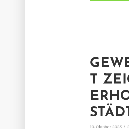
GEWE
T ZE
ERHO
STÄD
10. Oktober 2025