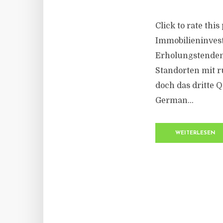
Click to rate thi
Immobilieninvest
Erholungstenden
Standorten mit r
doch das dritte 
German...
WEITERLESEN