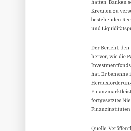
hatten. Banken s
Krediten zu vers
bestehenden Rec
und Liquiditätsp
Der Bericht, den
hervor, wie die 
Investmentfondss
hat. Er benenne 
Herausforderung 
Finanzmarktleist
fortgesetztes Ni
Finanzinstituten
Quelle: Veröffen