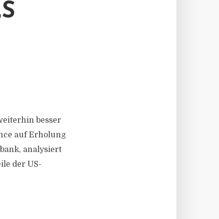
LS
 weiterhin besser
nce auf Erholung
bank, analysiert
le der US-