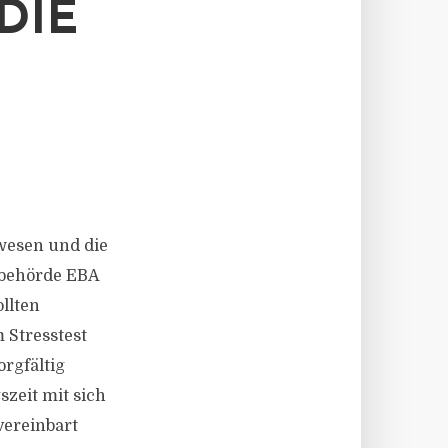
E K
wesen und die
sbehörde EBA
llten
m Stresstest
orgfältig
zeit mit sich
vereinbart