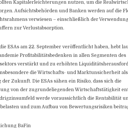
ollten Kapitalerleichterungen nutzen, um die Realwirtsc
orgen. Aufsichtsbehörden und Banken werden auf die Flex
htsrahmens verwiesen – einschließlich der Verwendung 
uffern zur Verlustabsorption.
 die ESAs am 22. September veröffentlicht haben, hebt la
Pandemie Profitabilitätsbedenken in allen Segmenten des
ektors verstärkt und zu erhöhten Liquiditätsherausfo
insbesondere die Wirtschafts- und Marktunsicherheit als
der Zukunft. Die ESAs sähen ein Risiko, dass sich die
ung von der zugrundeliegenden Wirtschaftstätigkeit ent
edrigzinsumfeld werde voraussichtlich die Rentabilität u
 belasten und zum Aufbau von Bewertungsrisiken beitrag
tlichung BaFin