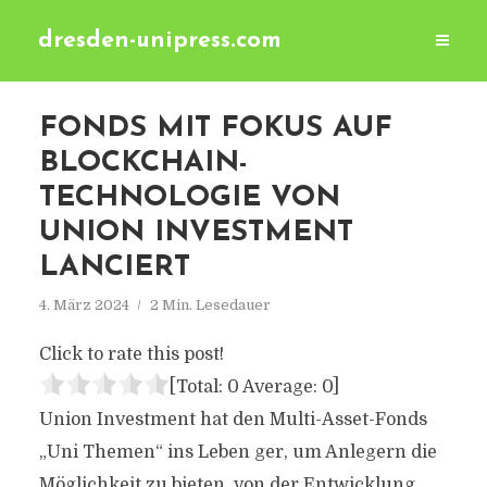
dresden-unipress.com
FONDS MIT FOKUS AUF
BLOCKCHAIN-
TECHNOLOGIE VON
UNION INVESTMENT
LANCIERT
4. März 2024
2 Min. Lesedauer
Click to rate this post!
[Total:
0
Average:
0
]
Union Investment hat den Multi-Asset-Fonds
„Uni Themen“ ins Leben ger, um Anlegern die
Möglichkeit zu bieten, von der Entwicklung