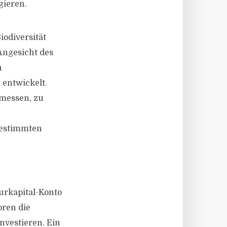
gieren.
iodiversität
Angesicht des
n
entwickelt.
 messen, zu
 bestimmten
urkapital-Konto
oren die
investieren. Ein