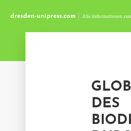
dresden-unipress.com
Alle Informationen ru
GLOB
DES
BIOD