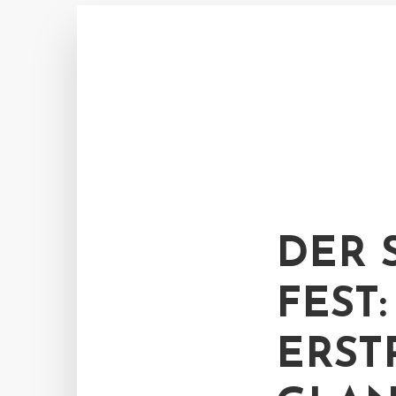
DER 
FEST
ERST