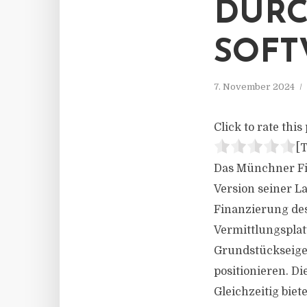
DURC
SOF
7. November 2024
Click to rate this 
[T
Das Münchner Fi
Version seiner L
Finanzierung des
Vermittlungsplat
Grundstückseigen
positionieren. Di
Gleichzeitig bie