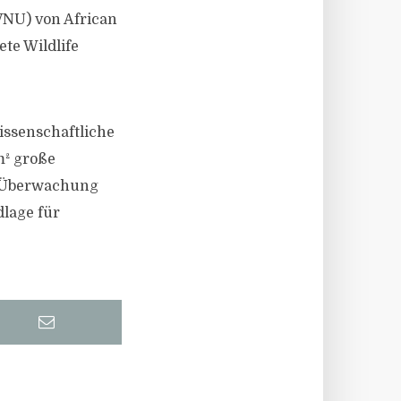
(VNU) von African
te Wildlife
issenschaftliche
m² große
ur Überwachung
dlage für