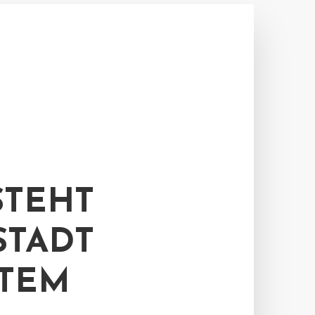
STEHT
STADT
LTEM