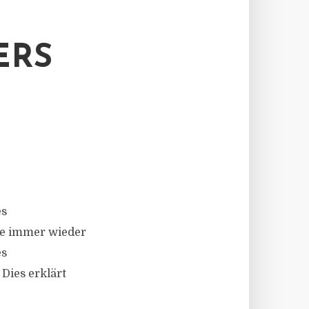
ERS
es
te immer wieder
es
Dies erklärt