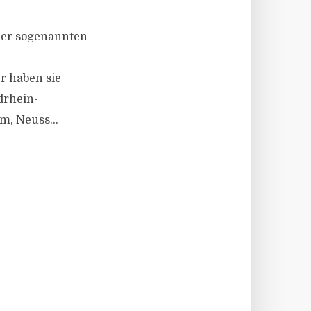
 der sogenannten
e
r haben sie
drhein-
m, Neuss...