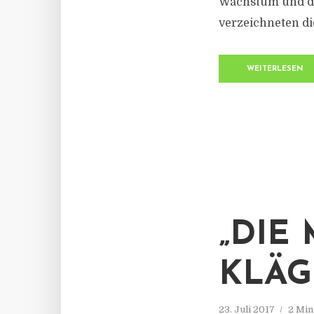
Wachstum und di
verzeichneten di
WEITERLESEN
„DIE
KLÄG
23. Juli 2017
2 Min