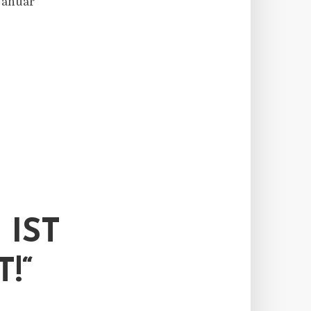
Januar
 IST
!“