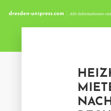
dresden-unipress.com
Alle Informationen ru
HEIZ
MIET
NAC