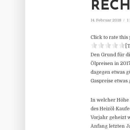
REC
14. Februar 2018
1
Click to rate this 
[T
Den Grund für di
Ölpreisen in 201
dagegen etwas gü
Gaspreise etwas 
In welcher Höhe
des Heizöl-Kaufe
Vorjahr geheizt w
Anfang letzten J