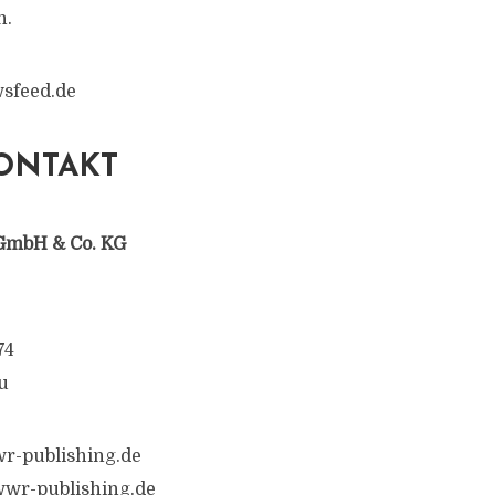
n.
sfeed.de
ONTAKT
GmbH & Co. KG
74
u
r-publishing.de
wwr-publishing.de