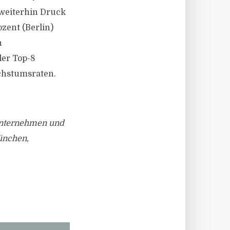
 weiterhin Druck
zent (Berlin)
n
der Top-8
chstumsraten.
sunternehmen und
München,