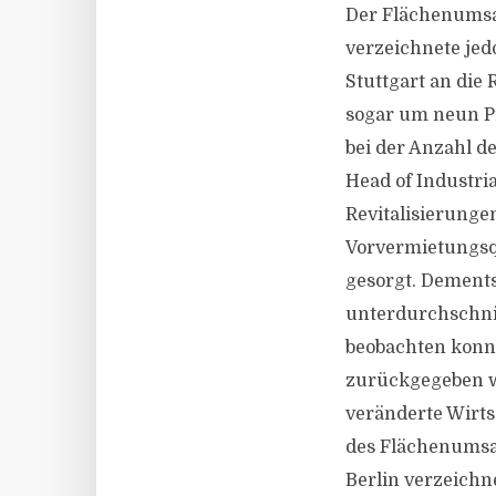
Der Flächenumsa
verzeichnete jed
Stuttgart an die
sogar um neun Pr
bei der Anzahl de
Head of Industria
Revitalisierung
Vorvermietungsq
gesorgt. Dement
unterdurchschnit
beobachten konn
zurückgegeben w
veränderte Wirts
des Flächenumsat
Berlin verzeichn