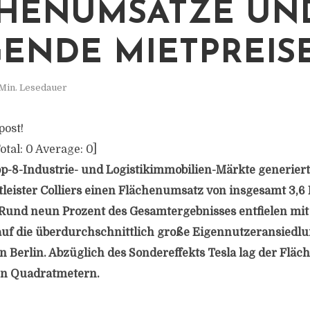
HENUMSÄTZE UN
GENDE MIETPREIS
Min. Lesedauer
post!
otal:
0
Average:
0
]
p-8-Industrie- und Logistikimmobilien-Märkte generiert
leister Colliers einen Flächenumsatz von insgesamt 3,6 
Rund neun Prozent des Gesamtergebnisses entfielen mit
f die überdurchschnittlich große Eigennutzeransiedlun
on Berlin. Abzüglich des Sondereffekts Tesla lag der Flä
en Quadratmetern.