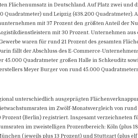
en Flächenumsatz in Deutschland. Auf Platz zwei und dr
0 Quadratmeter) und Leipzig (438.200 Quadratmeter). 
unternehmen mit 37 Prozent den größten Anteil der N
 Logistikdienstleistern mit 30 Prozent. Unternehmen aus
Gewerbe waren für rund 21 Prozent des gesamten Fläc
 Darin fällt der Abschluss des E-Commerce-Unternehme
er 45.000 Quadratmeter großen Halle in Schkeuditz sow
rstellers Meyer Burger von rund 45.000 Quadratmetern 
gional unterschiedlich ausgeprägten Flächenverknappu
ietwachstumsraten im Zwölf-Monatsvergleich von rund 
 Prozent (Berlin) registriert. Insgesamt verzeichneten f
msraten im zweistelligen Prozentbereich: Köln (plus 18
ünchen (jeweils plus 13 Prozent) und Stuttgart (plus elf