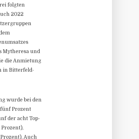
ei folgten
Auch 2022
utzergruppen
 dem
henumsatzes
ns Mytheresa und
ie die Anmietung
in Bitterfeld-
ng wurde bei den
fünf Prozent
ünf der acht Top-
 Prozent),
 Prozent). Auch