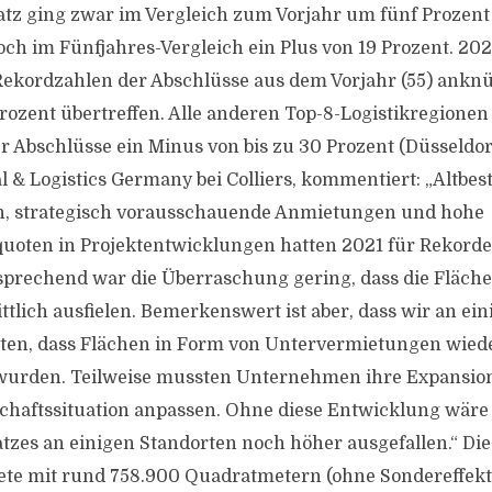
tz ging zwar im Vergleich zum Vorjahr um fünf Prozent
och im Fünfjahres-Vergleich ein Plus von 19 Prozent. 20
 Rekordzahlen der Abschlüsse aus dem Vorjahr (55) ankn
ozent übertreffen. Alle anderen Top-8-Logistikregionen
r Abschlüsse ein Minus von bis zu 30 Prozent (Düsseldorf
l & Logistics Germany bei Colliers, kommentiert: „Altbes
en, strategisch vorausschauende Anmietungen und hohe
uoten in Projektentwicklungen hatten 2021 für Rekorde
sprechend war die Überraschung gering, dass die Fläc
tlich ausfielen. Bemerkenswert ist aber, dass wir an ei
ten, dass Flächen in Form von Untervermietungen wied
urden. Teilweise mussten Unternehmen ihre Expansion
chaftssituation anpassen. Ohne diese Entwicklung wär
zes an einigen Standorten noch höher ausgefallen.“ Die
ete mit rund 758.900 Quadratmetern (ohne Sondereffekt