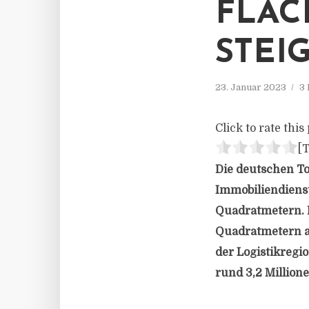
FLÄC
STEI
23. Januar 2023
3 
Click to rate this 
[T
Die deutschen To
Immobiliendienst
Quadratmetern. 
Quadratmetern au
der Logistikregi
rund 3,2 Million