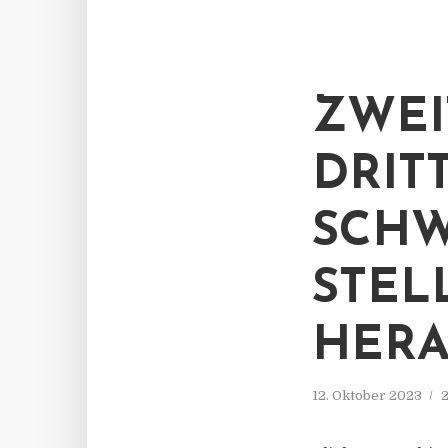
ZWEI
DRIT
SCHW
STEL
HER
12. Oktober 2023
2