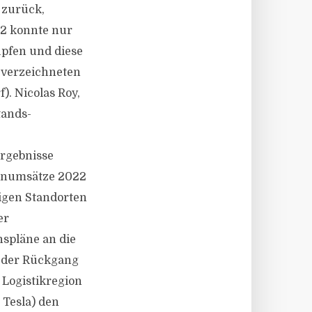
 zurück,
22 konnte nur
üpfen und diese
 verzeichneten
). Nicolas Roy,
tands-
rgebnisse
henumsätze 2022
nigen Standorten
er
spläne an die
e der Rückgang
 Logistikregion
 Tesla) den