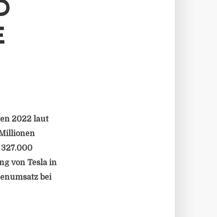
D
E
en 2022 laut
Millionen
 327.000
g von Tesla in
chenumsatz bei