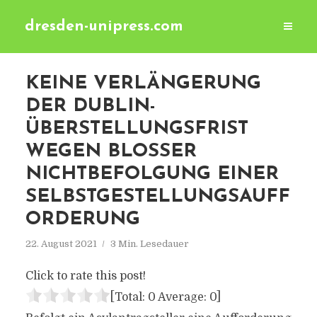
dresden-unipress.com
KEINE VERLÄNGERUNG
DER DUBLIN-
ÜBERSTELLUNGSFRIST
WEGEN BLOSSER N
ICHTBEFOLGUNG EINER S
ELBSTGESTELLUNGSAUFFO
RDERUNG
22. August 2021
3 Min. Lesedauer
Click to rate this post!
[Total:
0
Average:
0
]