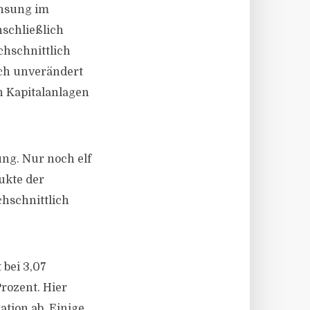
insung im
nschließlich
chschnittlich
och unverändert
n Kapitalanlagen
ng. Nur noch elf
ukte der
hschnittlich
 bei 3,07
rozent. Hier
ation ab. Einige