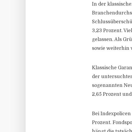
In der klassisch
Branchendurchsch
Schlussüberschüs
3,23 Prozent. Vi
gelassen. Als Gr
sowie weiterhin 
Klassische Garan
der untersuchten
sogenannten Neue
2,65 Prozent und
Bei Indexpolicen 
Prozent. Fondspo
hängt die tatsäc