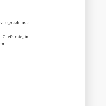
ielversprechende
r
, Chefstrategin
len