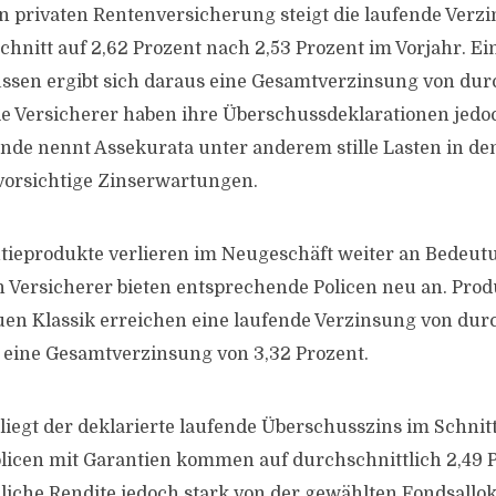
en privaten Rentenversicherung steigt die laufende Verz
nitt auf 2,62 Prozent nach 2,53 Prozent im Vorjahr. Ei
sen ergibt sich daraus eine Gesamtverzinsung von dur
ele Versicherer haben ihre Überschussdeklarationen jed
ünde nennt Assekurata unter anderem stille Lasten in de
vorsichtige Zinserwartungen.
tieprodukte verlieren im Neugeschäft weiter an Bedeutu
 Versicherer bieten entsprechende Policen neu an. Prod
n Klassik erreichen eine laufende Verzinsung von durc
 eine Gesamtverzinsung von 3,32 Prozent.
liegt der deklarierte laufende Überschusszins im Schnitt
licen mit Garantien kommen auf durchschnittlich 2,49 P
hliche Rendite jedoch stark von der gewählten Fondsallok