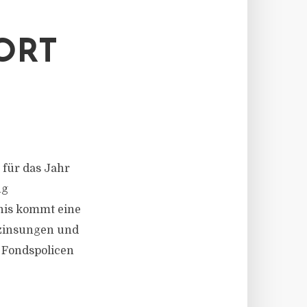
ORT
 für das Jahr
ng
nis kommt eine
rzinsungen und
d Fondspolicen