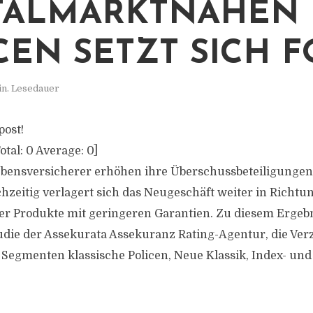
TALMARKTNAHEN
CEN SETZT SICH F
in. Lesedauer
post!
otal:
0
Average:
0
]
bensversicherer erhöhen ihre Überschussbeteiligungen
chzeitig verlagert sich das Neugeschäft weiter in Richtu
er Produkte mit geringeren Garantien. Zu diesem Ergeb
udie der Assekurata Assekuranz Rating-Agentur, die Ve
 Segmenten klassische Policen, Neue Klassik, Index- un