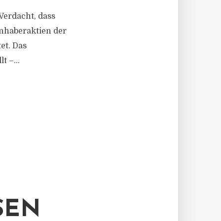
Verdacht, dass
Inhaberaktien der
et. Das
t –...
SEN