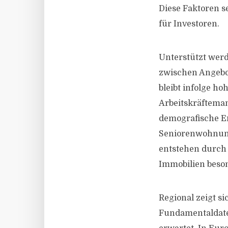
Diese Faktoren s
für Investoren.
Unterstützt wer
zwischen Angebo
bleibt infolge h
Arbeitskräfteman
demografische En
Seniorenwohnung
entstehen durch 
Immobilien beson
Regional zeigt si
Fundamentaldate