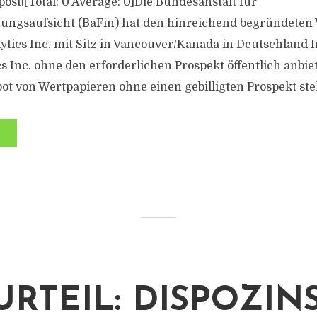
s post![Total: 0 Average: 0]Die Bundesanstalt für
tungsaufsicht (BaFin) hat den hinreichend begründeten 
ytics Inc. mit Sitz in Vancouver/Kanada in Deutschland 
 Inc. ohne den erforderlichen Prospekt öffentlich anbiet
ot von Wertpapieren ohne einen gebilligten Prospekt stell
URTEIL: DISPOZIN