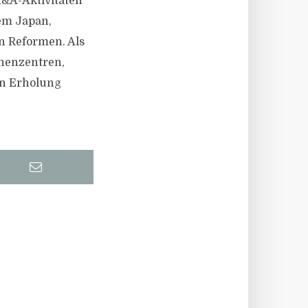
&A-Aktivitäten
rem Japan,
n Reformen. Als
henzentren,
en Erholung