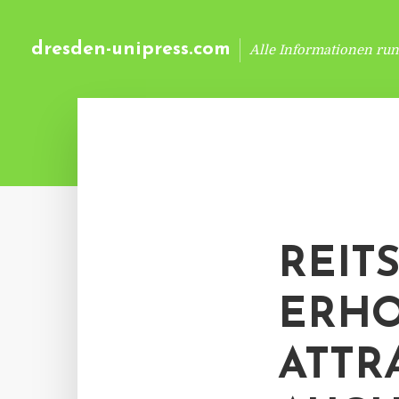
dresden-unipress.com
Alle Informationen ru
REIT
ERHO
ATTR