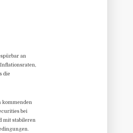
 spürbar an
nflationsraten,
s die
 im kommenden
curities bei
mit stabileren
bedingungen.