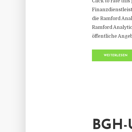
Click to rate thi
Finanzdienstleis
die Ramford Anal
Ramford Analytics
öffentliche Angeb
WEITERLESEN
BGH-