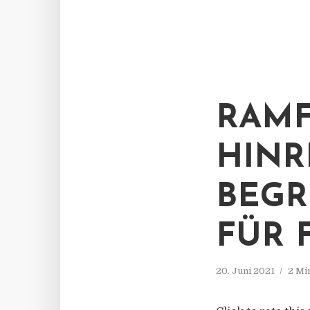
RAMF
HINR
BEGR
FÜR 
20. Juni 2021
2 Mi