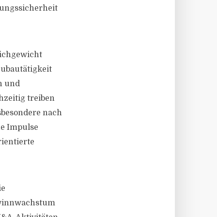
nungssicherheit
ichgewicht
ubautätigkeit
n und
zeitig treiben
nsbesondere nach
he Impulse
ientierte
ie
Gewinnwachstum