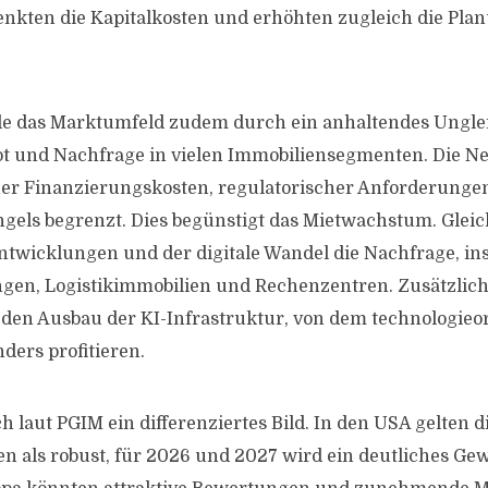
enkten die Kapitalkosten und erhöhten zugleich die Pla
de das Marktumfeld zudem durch ein anhaltendes Ungle
t und Nachfrage in vielen Immobiliensegmenten. Die Ne
oher Finanzierungskosten, regulatorischer Anforderunge
gels begrenzt. Dies begünstigt das Mietwachstum. Gleich
twicklungen und der digitale Wandel die Nachfrage, i
en, Logistikimmobilien und Rechenzentren. Zusätzlic
den Ausbau der KI-Infrastruktur, von dem technologieor
ders profitieren.
ch laut PGIM ein differenziertes Bild. In den USA gelten d
n als robust, für 2026 und 2027 wird ein deutliches 