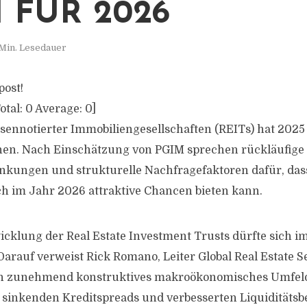
 FÜR 2026
Min. Lesedauer
post!
otal:
0
Average:
0
]
sennotierter Immobiliengesellschaften (REITs) hat 2025
n. Nach Einschätzung von PGIM sprechen rückläufige I
nkungen und strukturelle Nachfragefaktoren dafür, das
h im Jahr 2026 attraktive Chancen bieten kann.
wicklung der Real Estate Investment Trusts dürfte sich
Darauf verweist Rick Romano, Leiter Global Real Estate Se
ein zunehmend konstruktives makroökonomisches Umfeld 
 sinkenden Kreditspreads und verbesserten Liquiditäts