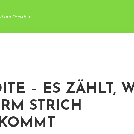
nd um Dresden
ITE – ES ZÄHLT, 
RM STRICH
SKOMMT