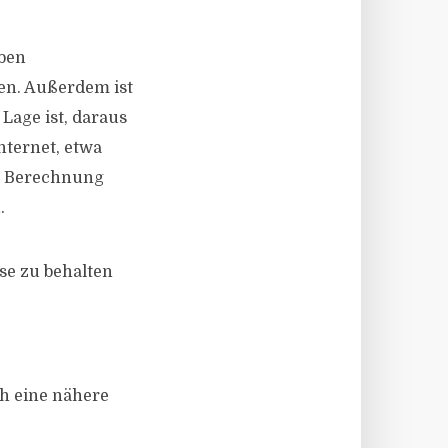
aben
en. Außerdem ist
 Lage ist, daraus
nternet, etwa
ie Berechnung
.
ese zu behalten
ch eine nähere