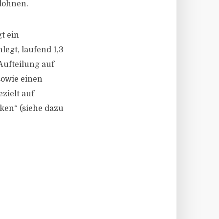
lohnen.
t ein
legt, laufend 1,3
Aufteilung auf
sowie einen
zielt auf
ken“ (siehe dazu