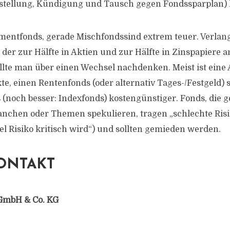
istellung, Kündigung und Tausch gegen Fondssparplan) 
tmentfonds, gerade Mischfondssind extrem teuer. Verlang
der zur Hälfte in Aktien und zur Hälfte in Zinspapiere an
ollte man über einen Wechsel nachdenken. Meist ist eine 
te, einen Rentenfonds (oder alternativ Tages-/Festgeld) 
(noch besser: Indexfonds) kostengünstiger. Fonds, die ge
anchen oder Themen spekulieren, tragen „schlechte Risi
el Risiko kritisch wird“) und sollten gemieden werden.
ONTAKT
GmbH & Co. KG