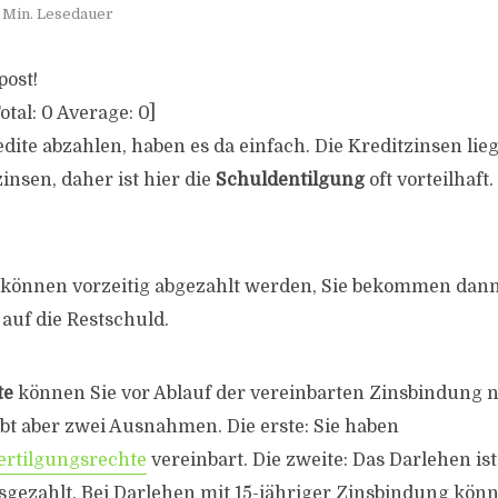
 Min. Lesedauer
post!
otal:
0
Average:
0
]
edite abzahlen, haben es da einfach. Die Kreditzinsen li
insen, daher ist hier die
Schuldentilgung
oft vorteilhaft.
können vorzeitig abgezahlt werden, Sie bekommen dann
 auf die Restschuld.
te
können Sie vor Ablauf der vereinbarten Zinsbindung 
gibt aber zwei Ausnahmen. Die erste: Sie haben
ertilgungsrechte
vereinbart. Die zweite: Das Darlehen ist
sgezahlt. Bei Darlehen mit 15-jähriger Zinsbindung könn