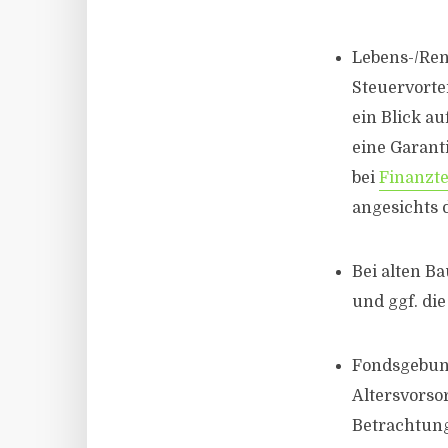
Lebens-/Ren
Steuervorte
ein Blick au
eine Garant
bei
Finanzte
angesichts 
Bei alten B
und ggf. di
Fondsgebun
Altersvorso
Betrachtung