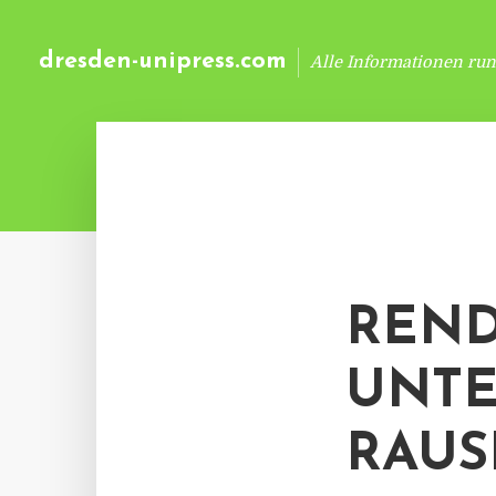
dresden-unipress.com
Alle Informationen ru
REND
UNTE
RAU