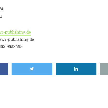
74
u
-publishing.de
wwr-publishing.de
6152 9553589