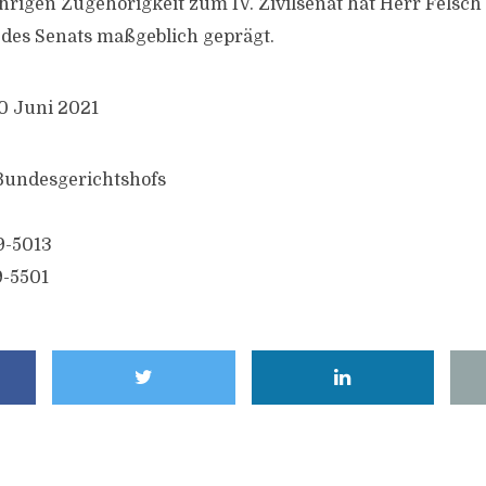
hrigen Zugehörigkeit zum IV. Zivilsenat hat Herr Felsch 
des Senats maßgeblich geprägt.
0 Juni 2021
 Bundesgerichtshofs
9-5013
9-5501