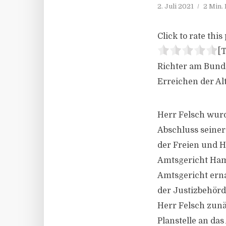
2. Juli 2021
2 Min.
Click to rate this 
[T
Richter am Bunde
Erreichen der Al
Herr Felsch wur
Abschluss seiner
der Freien und H
Amtsgericht Ham
Amtsgericht erna
der Justizbehör
Herr Felsch zun
Planstelle an da