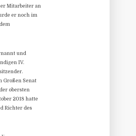
er Mitarbeiter an
urde er noch im
 dem
ernannt und
ndigen IV.
sitzender.
en Großen Senat
der obersten
tober 2018 hatte
d Richter des