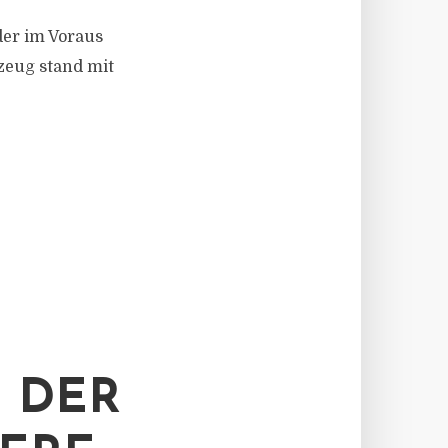
der im Voraus
zeug stand mit
L DER