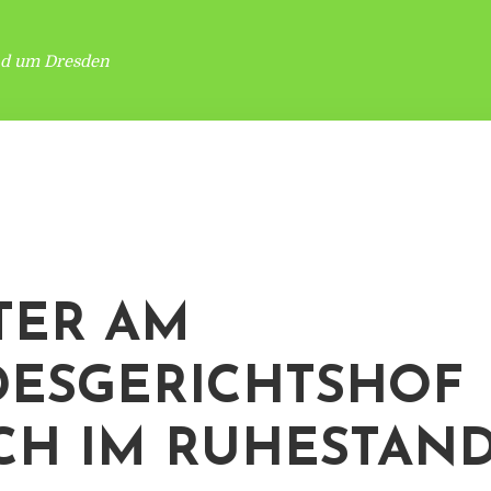
nd um Dresden
TER AM
ESGERICHTSHOF
CH IM RUHESTAN