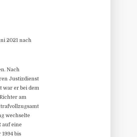
uni 2021 nach
en. Nach
ren Justizdienst
t war er bei dem
Richter am
Strafvollzugsamt
ng wechselte
 auf eine
 1994 bis