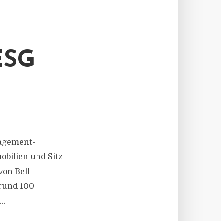
ESG
nagement-
obilien und Sitz
von Bell
 rund 100
..