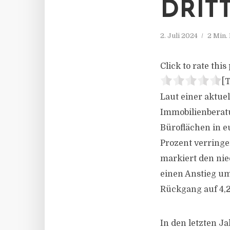
DRIT
2. Juli 2024
2 Min.
Click to rate this 
[T
Laut einer aktue
Immobilienberatu
Büroflächen in e
Prozent verringe
markiert den nied
einen Anstieg um
Rückgang auf 4,2
In den letzten J