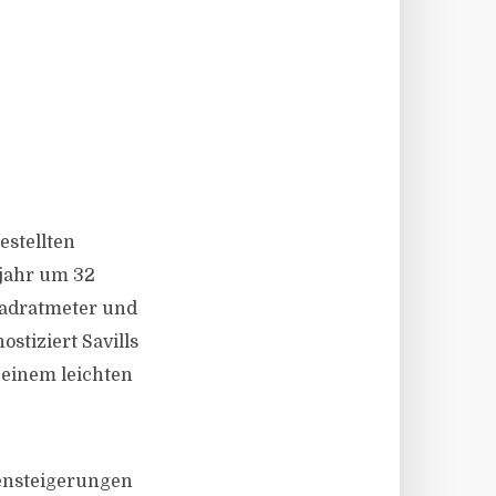
estellten
rjahr um 32
uadratmeter und
stiziert Savills
 einem leichten
tensteigerungen