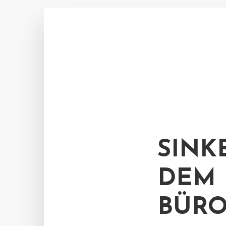
SINK
DEM
BÜR