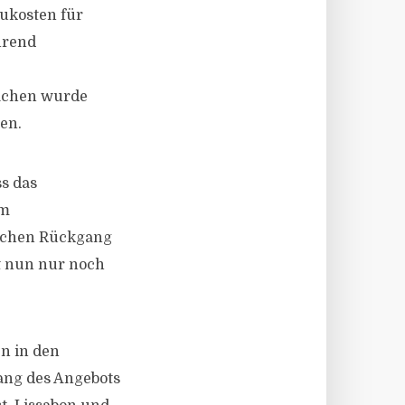
aukosten für
hrend
lächen wurde
en.
ss das
im
lichen Rückgang
t nun nur noch
en in den
ang des Angebots