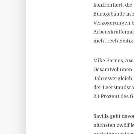
konfrontiert, die
Bürogebäude in E
Verzögerungen be
Arbeitskräfteman
nicht rechtzeitig
Mike Barnes, Asso
Gesamtvolumen de
Jahresvergleich
der Leerstandsra
2,1 Prozent des 
Savills geht dav
nächsten zwölf 