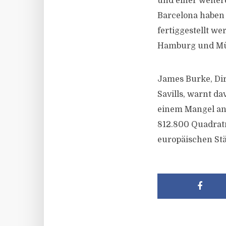
und einer weiter
Barcelona haben 
fertiggestellt we
Hamburg und Münc
James Burke, Dir
Savills, warnt d
einem Mangel an 
812.800 Quadrat
europäischen Stä