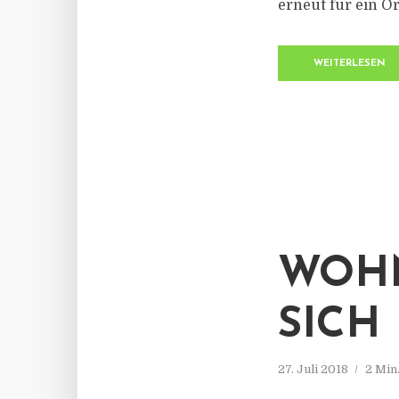
erneut für ein O
WEITERLESEN
WOH
SICH
27. Juli 2018
2 Min