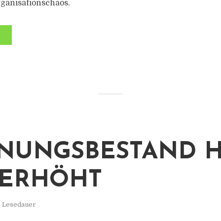
rganisationschaos.
NUNGSBESTAND H
 ERHÖHT
. Lesedauer