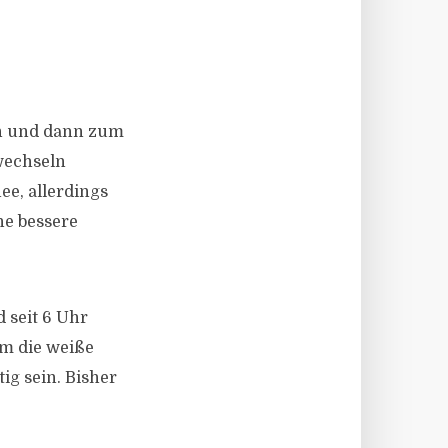
en und dann zum
 wechseln
ee, allerdings
ne bessere
d seit 6 Uhr
m die weiße
ig sein. Bisher