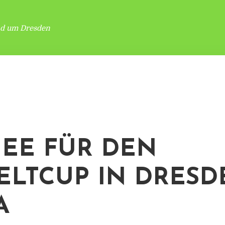
nd um Dresden
EE FÜR DEN
ELTCUP IN DRESD
A