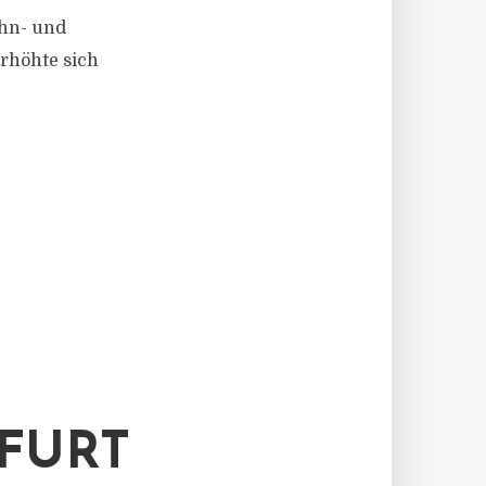
ohn- und
erhöhte sich
RFURT