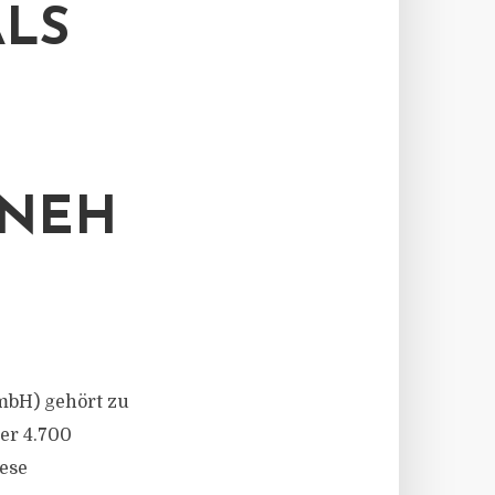
LS
RNEH
mbH) gehört zu
er 4.700
ese