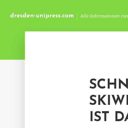
dresden-unipress.com
Alle Informationen ru
SCHN
SKIW
IST D