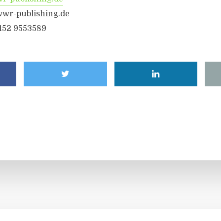
wwr-publishing.de
6152 9553589