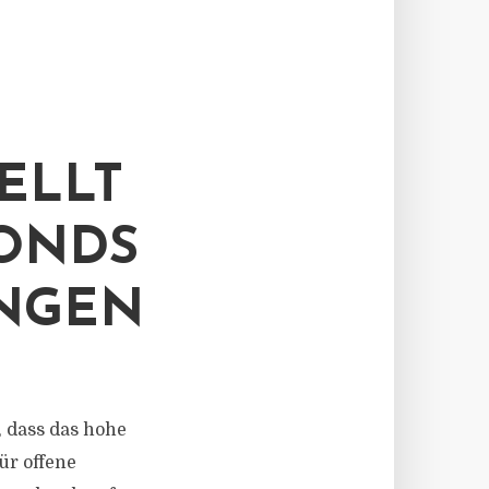
ELLT
ONDS
NGEN
g, dass das hohe
ür offene