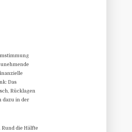
nsumstimmung
d zunehmende
inanzielle
nk: Das
nsch, Rücklagen
n dazu in der
. Rund die Hälfte