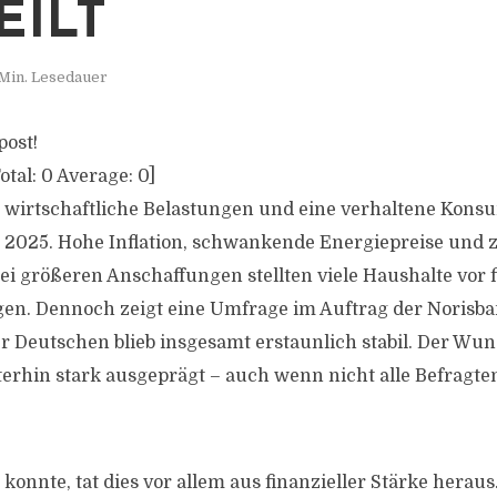
EILT
Min. Lesedauer
post!
otal:
0
Average:
0
]
e, wirtschaftliche Belastungen und eine verhaltene Ko
r 2025. Hohe Inflation, schwankende Energiepreise un
i größeren Anschaffungen stellten viele Haushalte vor f
en. Dennoch zeigt eine Umfrage im Auftrag der Norisba
r Deutschen blieb insgesamt erstaunlich stabil. Der Wu
iterhin stark ausgeprägt – auch wenn nicht alle Befragte
onnte, tat dies vor allem aus finanzieller Stärke heraus