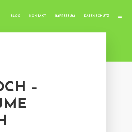
BLOG
KONTAKT
IMPRESSUM
DATENSCHUTZ
OCH –
UME
H