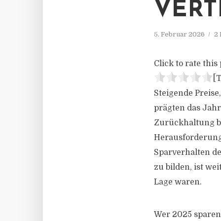
VERT
5. Februar 2026
2 
Click to rate this 
[T
Steigende Preis
prägten das Jah
Zurückhaltung be
Herausforderung
Sparverhalten de
zu bilden, ist we
Lage waren.
Wer 2025 sparen k