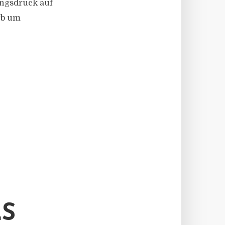
ungsdruck auf
rb um
LS