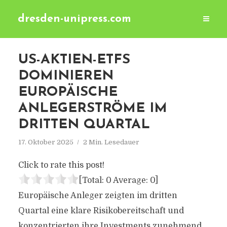
dresden-unipress.com
US-AKTIEN-ETFS
DOMINIEREN
EUROPÄISCHE
ANLEGERSTRÖME IM
DRITTEN QUARTAL
17. Oktober 2025
2 Min. Lesedauer
Click to rate this post!
[Total:
0
Average:
0
]
Europäische Anleger zeigten im dritten
Quartal eine klare Risikobereitschaft und
konzentrierten ihre Investments zunehmend