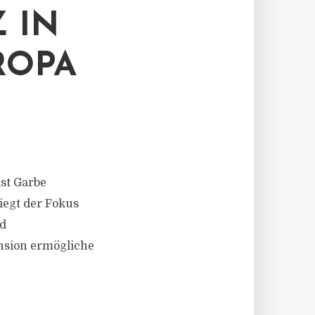
 IN
ROPA
ist Garbe
iegt der Fokus
nd
nsion ermögliche