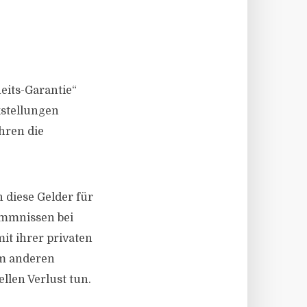
eits-Garantie“
kstellungen
hren die
 diese Gelder für
Hemmnissen bei
it ihrer privaten
em anderen
llen Verlust tun.