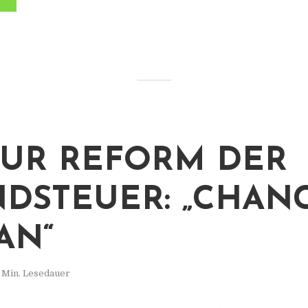
ZUR REFORM DER
DSTEUER: „CHAN
AN“
 Min. Lesedauer