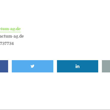
tum-ag.de
factum-ag.de
 737734