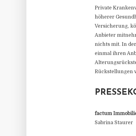
Private Krankenv
höherer Gesundhe
Versicherung, kö
Anbieter mitneh
nichts mit. In de
einmal ihren Anb
Alterungsrückste
Rückstellungen w
PRESSEK
factum Immobili
Sabrina Staurer