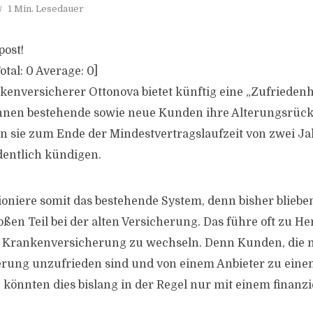
1 Min. Lesedauer
post!
otal:
0
Average:
0
]
nkenversicherer Ottonova bietet künftig eine „Zufriedenh
önnen bestehende sowie neue Kunden ihre Alterungsrüc
 sie zum Ende der Mindestvertragslaufzeit von zwei Ja
dentlich kündigen.
ioniere somit das bestehende System, denn bisher blieben
oßen Teil bei der alten Versicherung. Das führe oft zu 
e Krankenversicherung zu wechseln. Denn Kunden, die m
rung unzufrieden sind und von einem Anbieter zu ein
könnten dies bislang in der Regel nur mit einem finanzie