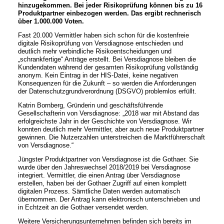
hinzugekommen. Bei jeder Risikoprüfung können bis zu 16
Produktpartner einbezogen werden. Das ergibt rechnerisch
über 1.000.000 Voten.
Fast 20.000 Vermittler haben sich schon für die kostenfreie
digitale Risikoprüfung von Versdiagnose entschieden und
deutlich mehr verbindliche Risikoentscheidungen und
„schrankfertige“ Anträge erstellt. Bei Versdiagnose bleiben die
Kundendaten während der gesamten Risikoprüfung vollständig
anonym. Kein Eintrag in der HIS-Datei, keine negativen
Konsequenzen für die Zukunft – so werden die Anforderungen
der Datenschutzgrundverordnung (DSGVO) problemlos erfüllt.
Katrin Bornberg, Gründerin und geschäftsführende
Gesellschafterin von Versdiagnose: „2018 war mit Abstand das
erfolgreichste Jahr in der Geschichte von Versdiagnose. Wir
konnten deutlich mehr Vermittler, aber auch neue Produktpartner
gewinnen. Die Nutzerzahlen unterstreichen die Marktführerschaft
von Versdiagnose.“
Jüngster Produktpartner von Versdiagnose ist die Gothaer. Sie
wurde über den Jahreswechsel 2018/2019 bei Versdiagnose
integriert. Vermittler, die einen Antrag über Versdiagnose
erstellen, haben bei der Gothaer Zugriff auf einen komplett
digitalen Prozess. Sämtliche Daten werden automatisch
übernommen. Der Antrag kann elektronisch unterschrieben und
in Echtzeit an die Gothaer versendet werden.
Weitere Versicherungsunternehmen befinden sich bereits im